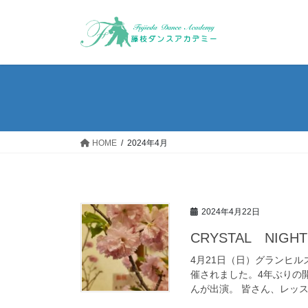
コ
ナ
ン
ビ
テ
ゲ
ン
ー
ツ
シ
へ
ョ
ス
ン
キ
に
ッ
移
HOME
2024年4月
プ
動
2024年4月22日
CRYSTAL NIGH
4月21日（日）グランヒル
催されました。4年ぶりの
んが出演。 皆さん、レッス