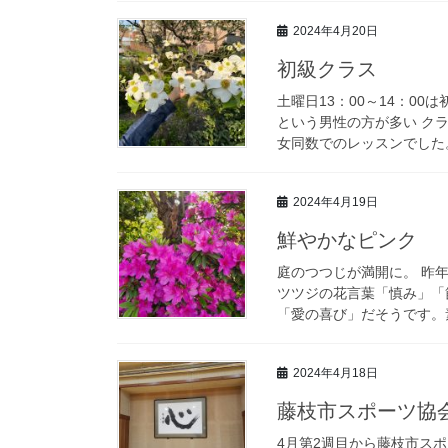
2024年4月20日
初級クラス
土曜日13：00～14：0
という男性の方が多い ク
女同数でのレッスンでした。 
2024年4月19日
鮮やかなピンク
庭のつつじが満開に。 昨
ツツジの花言葉「慎み」「
「愛の喜び」だそうです。素敵
2024年4月18日
藤枝市スポーツ協
4月第2週目から藤枝市ス