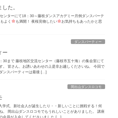
ました。
流センターにて18：30～藤枝ダンスアカデミー月例ダンスパーテ
気もよく
も満開！ 夜桜見物したい
お気持ちもあったかと思
ダンスパーティー
ィー
20：30まで 藤枝地区交流センター（藤枝市五十海）の集会室にて
す。 皆さん、お誘いあわせの上是非お越しくださいね。 今回で
ンスパーティーは最後 […]
岡出山ダンスロコモ
モ
や入学式、新社会人が誕生したり・・新しいことに挑戦する！何
ね。 岡出山ダンスロコモでもうれしいことがありました。 講座
会員が入会してくださいました […]