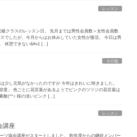
レッスン
0は初級クラスのレッスン日。 先月までは男性会員数＞女性会員数
ラスでしたが、今月からはお休みしていた女性が復活。 今日は男
休憩できない&#x1 […]
その他
年は少し元気がなかったのですが 今年はきれいに咲きました。
節度」 色ごとに花言葉があるようでピンクのツツジの花言葉は
(^^♪ 桜の淡いピンク […]
レッスン
会講座
ポーツ協会講座がスタートしました。 昨年度からの継続メンバー