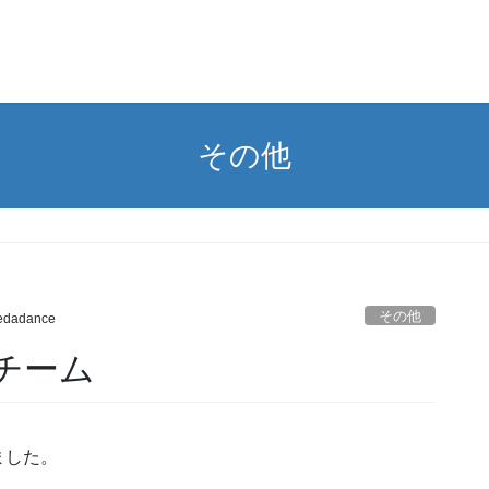
その他
その他
iedadance
チーム
ました。