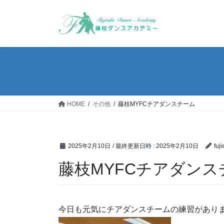
コ
ナ
ン
ビ
テ
ゲ
ン
ー
ツ
シ
へ
ョ
ス
ン
キ
に
ッ
移
HOME
その他
藤枝MYFCチアダンスチーム
プ
動
2025年2月10日
/ 最終更新日時 :
2025年2月10日
fuj
藤枝MYFCチアダンス
今日も元気にチアダンスチームの練習があり